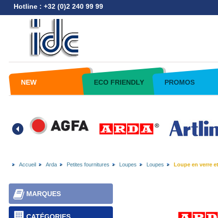
Hotline : +32 (0)2 240 99 99
NEW
ECO FRIENDLY
PROMOS
Accueil
Arda
Petites fournitures
Loupes
Loupes
Loupe en verre et.
MARQUES
CATÉGORIES