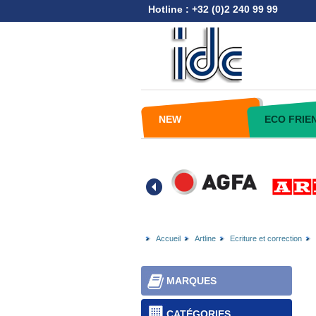
Hotline : +32 (0)2 240 99 99
NEW
ECO FRIE
Accueil
Artline
Ecriture et correction
MARQUES
CATÉGORIES