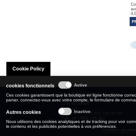
Co
av
4,
P
Cookie Policy
cookies fonctionnels
Inter Distribution Corp. sa/nv
Ces cookies garantissent que la boutique en ligne fonctionne corre
Rue Edouard Dekoster 61-91
panier, connectez-vous avec votre compte, le formulaire de commande
1140 Bruxelles
Belgique
Autres cookies
Téléphone : +32 (0)2 240 99 99
TVA : BE 0450.288.252
Nous utilisons des cookies analytiques et de tracking pour voir c
le contenu et les publicités potentielles à vos préférences.
Conditions générales