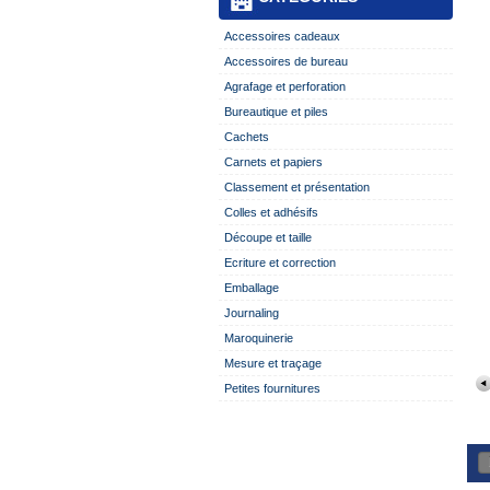
Accessoires cadeaux
Accessoires de bureau
Agrafage et perforation
Bureautique et piles
Cachets
Carnets et papiers
Classement et présentation
Colles et adhésifs
Découpe et taille
Ecriture et correction
Emballage
Journaling
Maroquinerie
Mesure et traçage
Petites fournitures