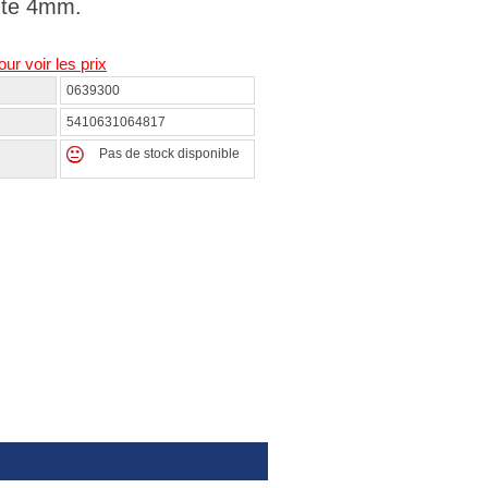
nte 4mm.
our voir les prix
0639300
5410631064817
Pas de stock disponible