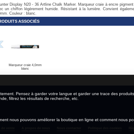
unter Display N20 - 36 Artline Chalk Marker. Marqueur craie à encre pigment 
ec un chiffon légèrement humide. Résistant à la lumière. Convient également
0mm. Couleur : blanc.
RODUITS ASSOCIÉS
Marqueur craie 4,0mm
blanc
ctement. Pensez à garder votre langue et garder une trace des produit
, filtrez les résultats de recherche, etc.
omment nous pouvons améliorer la boutique en ligne et comment nous p
 de vente
A propos de nous
Nous contacter
Politique des cookies
Règ