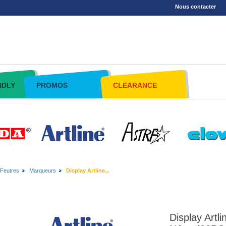
Nous contacter
NDLY
PROMOS
CLEARANCE
Feutres
Marqueurs
Display Artline...
Display Artl