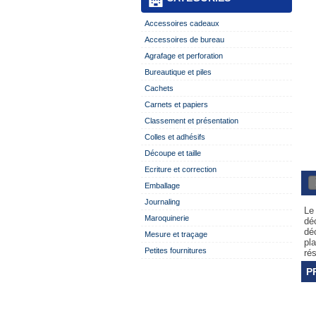
Accessoires cadeaux
Accessoires de bureau
Agrafage et perforation
Bureautique et piles
Cachets
Carnets et papiers
Classement et présentation
Colles et adhésifs
Découpe et taille
Ecriture et correction
Emballage
Journaling
Le 
Maroquinerie
dé
dé
Mesure et traçage
pl
Petites fournitures
rés
P