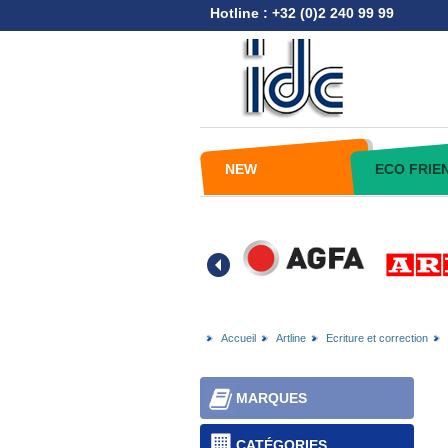
Hotline : +32 (0)2 240 99 99
NEW
ECO FRIE
Accueil
Artline
Ecriture et correction
MARQUES
CATÉGORIES