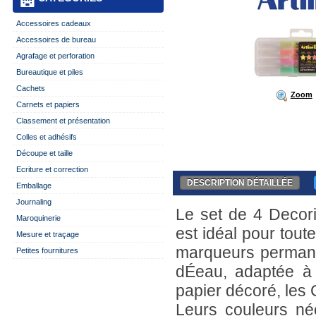
Accessoires cadeaux
Accessoires de bureau
Agrafage et perforation
Bureautique et piles
Cachets
Zoom
Carnets et papiers
Classement et présentation
Colles et adhésifs
Découpe et taille
Ecriture et correction
DESCRIPTION DÉTAILLÉE
Emballage
Journaling
Le set de 4 Decor
Maroquinerie
est idéal pour tout
Mesure et traçage
marqueurs permane
Petites fournitures
dÉeau, adaptée à 
papier décoré, les C
Leurs couleurs né