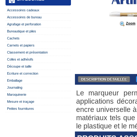
Accessoires cadeaux
Accessoires de bureau
Zoom
Agrafage et perforation
Bureautique et piles
Cachets
Carnets et papiers
Classement et présentation
Colles et adhésifs
Découpe et taille
Ecriture et correction
DESCRIPTION DÉTAILLÉE
Emballage
Journaling
Le marqueur perma
Maroquinerie
applications décor
Mesure et traçage
encre universelle à
Petites fournitures
matériaux tels que 
le plastique et le m