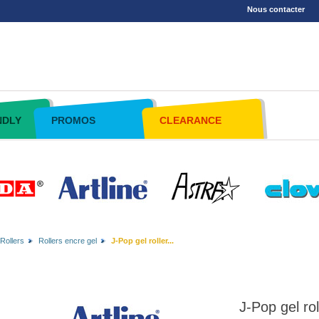
Nous contacter
NDLY
PROMOS
CLEARANCE
Rollers
Rollers encre gel
J-Pop gel roller...
J-Pop gel ro