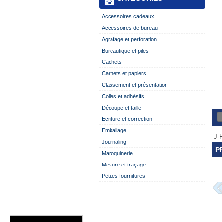
Accessoires cadeaux
Accessoires de bureau
Agrafage et perforation
Bureautique et piles
Cachets
Carnets et papiers
Classement et présentation
Colles et adhésifs
Découpe et taille
Ecriture et correction
Emballage
J-P
Journaling
P
Maroquinerie
Mesure et traçage
Petites fournitures