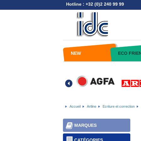
Hotline : +32 (0)2 240 99 99
NEW
ECO FRIE
Accueil
Artline
Ecriture et correction
MARQUES
CATÉGORIES