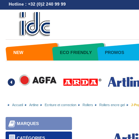
Hotline : +32 (0)2 240 99 99
NEW
ECO FRIENDLY
PROMOS
Accueil
Artline
Ecriture et correction
Rollers
Rollers encre gel
J-Pop
MARQUES
CATÉGORIES