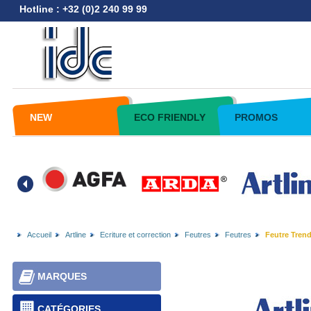
Hotline : +32 (0)2 240 99 99
NEW
ECO FRIENDLY
PROMOS
Accueil
Artline
Ecriture et correction
Feutres
Feutres
Feutre Trend
MARQUES
CATÉGORIES