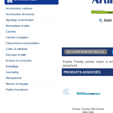
Accessoires cadeaux
Accessoires de bureau
Zoom
Agrafage et perforation
Bureautique et piles
Cachets
Carnets et papiers
Classement et présentation
Colles et adhésifs
DESCRIPTION DÉTAILLÉE
Découpe et taille
Ecriture et correction
Feutre Trendy pointe nylon à en
jaune/vert
Emballage
PRODUITS ASSOCIÉS
Journaling
Maroquinerie
Mesure et traçage
Petites fournitures
Feutre Trendy 200 0,4mm
bleu clair