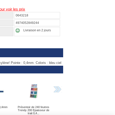
our voir les prix
0643218
4974052849244
Livraison en 2 jours
lène! Pointe : 0,4mm. Coloris : bleu ciel
 0,4mm
Présentoir de 240 feutres
Trendy 200 Epaisseur de
trait 0,4...