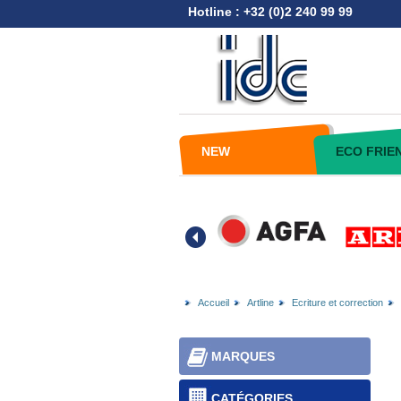
Hotline : +32 (0)2 240 99 99
NEW
ECO FRIE
Accueil
Artline
Ecriture et correction
MARQUES
CATÉGORIES