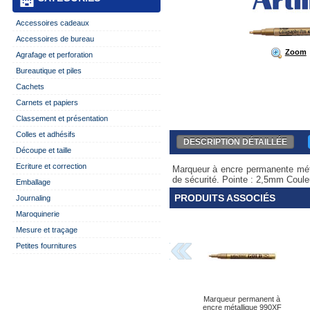
Accessoires cadeaux
Accessoires de bureau
Zoom
Agrafage et perforation
Bureautique et piles
Cachets
Carnets et papiers
Classement et présentation
Colles et adhésifs
DESCRIPTION DÉTAILLÉE
Découpe et taille
Ecriture et correction
Marqueur à encre permanente méta
de sécurité. Pointe : 2,5mm Couleu
Emballage
PRODUITS ASSOCIÉS
Journaling
Maroquinerie
Mesure et traçage
Petites fournitures
Marqueur permanent à
encre métallique 990XF