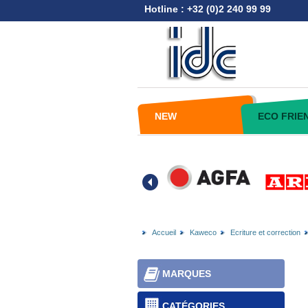
Hotline : +32 (0)2 240 99 99
NEW
ECO FRIE
Accueil
Kaweco
Ecriture et correction
MARQUES
CATÉGORIES