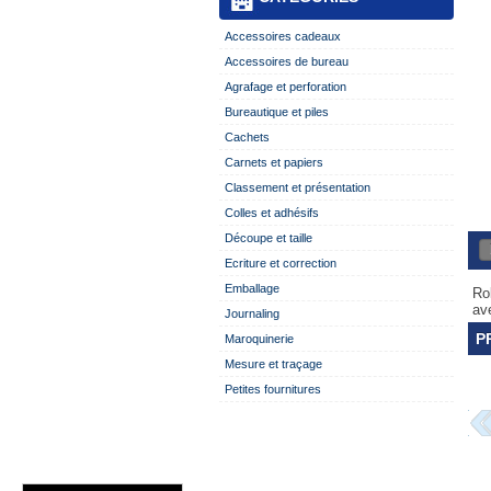
Accessoires cadeaux
Accessoires de bureau
Agrafage et perforation
Bureautique et piles
Cachets
Carnets et papiers
Classement et présentation
Colles et adhésifs
Découpe et taille
Ecriture et correction
Emballage
Ro
av
Journaling
P
Maroquinerie
Mesure et traçage
Petites fournitures