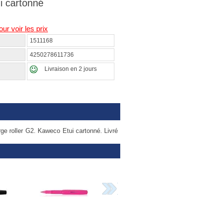
i cartonné
our voir les prix
1511168
4250278611736
Livraison en 2 jours
ge roller G2. Kaweco Etui cartonné. Livré