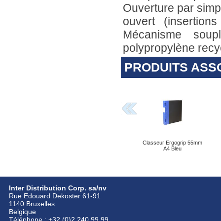
Ouverture par simpl
ouvert (insertions
Mécanisme soupl
polypropylène recyc
PRODUITS ASS
Classeur Ergogrip 55mm
A4 Bleu
Inter Distribution Corp. sa/nv
Rue Edouard Dekoster 61-91
1140 Bruxelles
Belgique
Téléphone : +32 (0)2 240 99 99