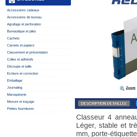
Accessoires cadeaux
Accessoires de bureau
Agrafage et perforation
Bureautique et piles
Cachets
Carnets et papiers
Classement et présentation
Colles et adhésifs
Découpe et taille
Ecriture et correction
Emballage
Journaling
Zoom
Maroquinerie
Mesure et traçage
DESCRIPTION DÉTAILLÉE
Petites fournitures
Classeur 4 anneau
Léger, stable et t
mm, porte-étiquette