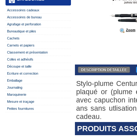
Accessoires cadeaux
Accessoires de bureau
Agrafage et perforation
Zoom
Bureautique et piles
Cachets
Carnets et papiers
Classement et présentation
Colles et adhésifs
Découpe et taille
DESCRIPTION DÉTAILLÉE
Ecriture et correction
Emballage
Stylo-plume Centur
Journaling
plaqué or (plume 
Maroquinerie
avec capuchon int
Mesure et traçage
ans sans utlisation
Petites fournitures
cadeau.
PRODUITS ASS