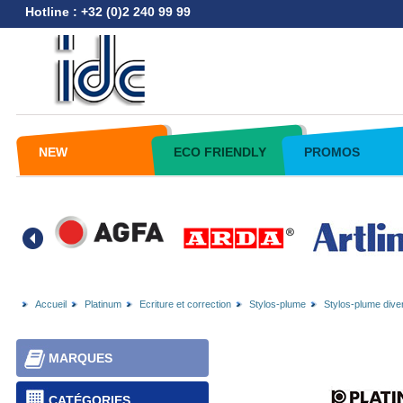
Hotline : +32 (0)2 240 99 99
NEW
ECO FRIENDLY
PROMOS
Accueil
Platinum
Ecriture et correction
Stylos-plume
Stylos-plume dive
MARQUES
CATÉGORIES